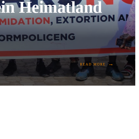
in Heimatland
→
READ MORE