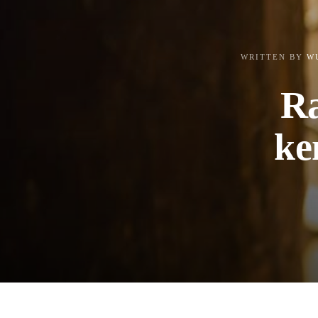
WRITTEN BY
W
Ra
ke