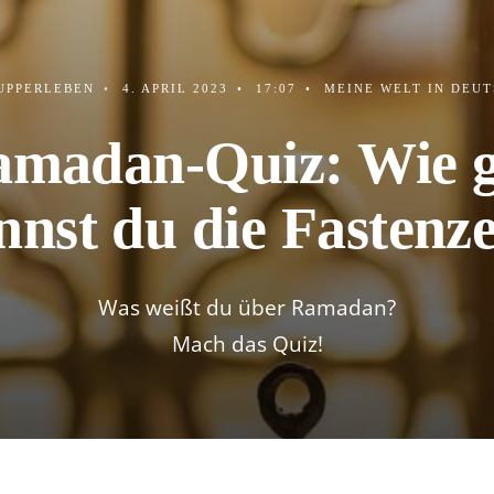
UPPERLEBEN
•
4. APRIL 2023
•
17:07
•
MEINE WELT IN DEU
madan-Quiz: Wie 
nnst du die Fastenze
Was weißt du über Ramadan?
Mach das Quiz!