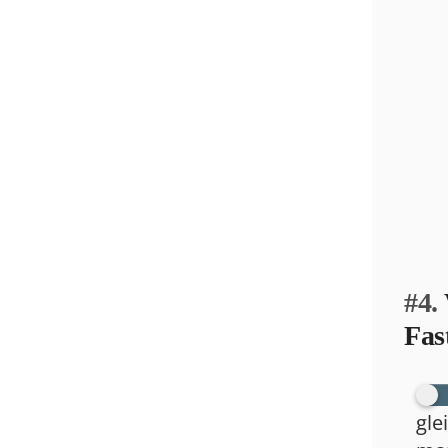
#4.
Fas
gle