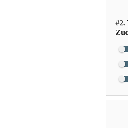
#2.
Zuc