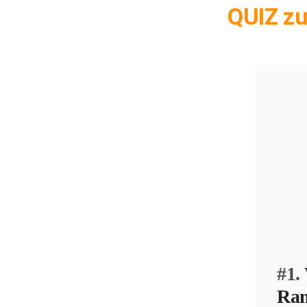
QUIZ z
#1.
Ra