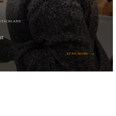
EUTSCHLAND
st
→
READ MORE