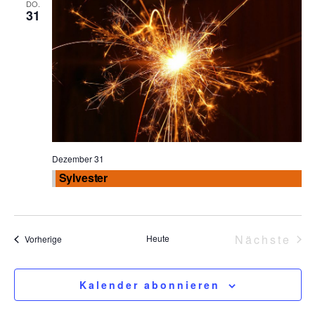
DO.
31
Dezember 31
Sylvester
Nächste
Heute
Veranstaltungen
Vorherige
Veranst
Kalender abonnieren