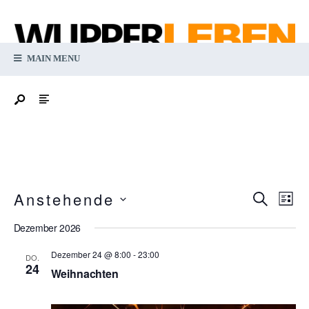
MAIN MENU
Ver
Anstehende
Verans
Suche
List
An
Datum
Suche
Dezember 2026
Na
wählen.
und
Dezember 24 @ 8:00
-
23:00
DO.
24
Ansich
Weihnachten
Navig