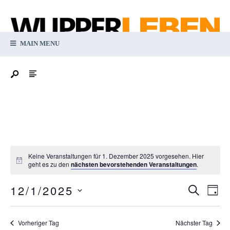
MAIN MENU
Keine Veranstaltungen für 1. Dezember 2025 vorgesehen. Hier
Notice
geht es zu den
nächsten bevorstehenden Veranstaltungen
.
Ver
12/1/2025
Verans
Suche
Tag
An
Datum
Suche
Na
wählen.
Vorheriger Tag
Nächster Tag
und