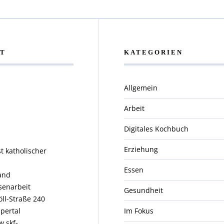
T
KATEGORIEN
Allgemein
Arbeit
Digitales Kochbuch
Erziehung
t katholischer
.
Essen
and
enarbeit
Gesundheit
öll-Straße 240
pertal
Im Fokus
w.skf-