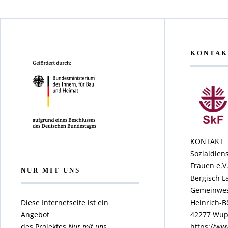
KONTAK
KONTAKT
Sozialdiens
Frauen e.V
NUR MIT UNS
Bergisch L
Gemeinwes
Diese Internetseite ist ein
Heinrich-B
Angebot
42277 Wup
des Projektes
Nur mit uns
https://ww