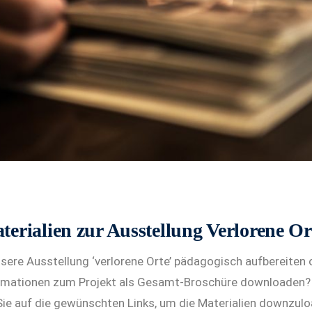
terialien zur Ausstellung Verlorene Or
ere Ausstellung ‘verlorene Orte’ pädagogisch aufbereiten o
ormationen zum Projekt als Gesamt-Broschüre downloaden?
 Sie auf die gewünschten Links, um die Materialien downzul