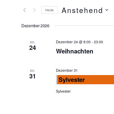
und
eingeben.
Anstehend
Heute
Suche
Ansichten,
Datum
nach
Navigation
wählen.
Dezember 2026
Veranstaltungen
Schlüsselwort.
Dezember 24 @ 8:00
-
23:00
DO.
24
Weihnachten
Dezember 31
DO.
31
Sylvester
Sylvester