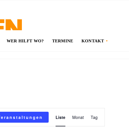
WER HILFT WO?
TERMINE
KONTAKT
Veranstaltung
Veranstaltungen
Liste
Monat
Tag
Ansichten-