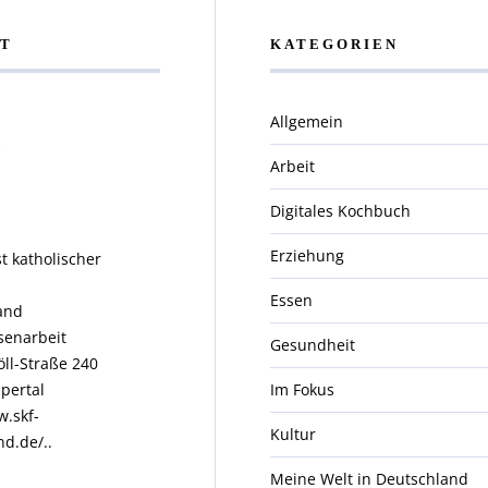
T
KATEGORIEN
Allgemein
Arbeit
Digitales Kochbuch
Erziehung
t katholischer
.
Essen
and
enarbeit
Gesundheit
öll-Straße 240
pertal
Im Fokus
w.skf-
Kultur
nd.de/..
Meine Welt in Deutschland